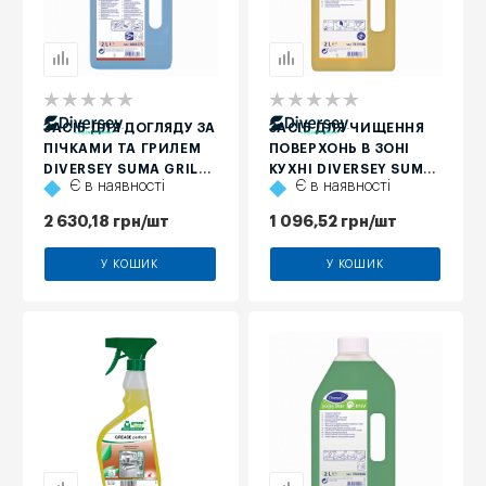
ЗАСІБ ДЛЯ ДОГЛЯДУ ЗА
ЗАСІБ ДЛЯ ЧИЩЕННЯ
ПІЧКАМИ ТА ГРИЛЕМ
ПОВЕРХОНЬ В ЗОНІ
DIVERSEY SUMA GRILL
КУХНІ DIVERSEY SUMA
Є в наявності
Є в наявності
HI-TEMP D9.8, 2 Л
EXTEND D3, 2 Л
2 630,18
грн
/шт
1 096,52
грн
/шт
У КОШИК
У КОШИК