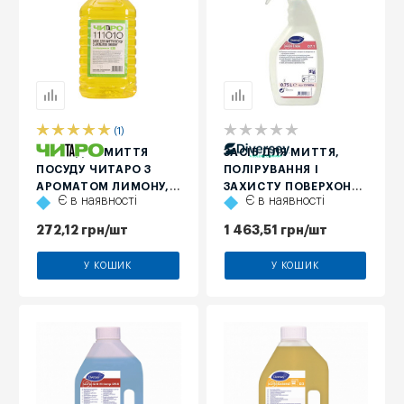
(1)
ЗАСІБ ДЛЯ МИТТЯ
ЗАСІБ ДЛЯ МИТТЯ,
ПОСУДУ ЧИТАРО З
ПОЛІРУВАННЯ І
АРОМАТОМ ЛИМОНУ, 5
ЗАХИСТУ ПОВЕРХОНЬ
Є в наявності
Є в наявності
Л
З НЕРЖАВІЮЧОЇ СТАЛІ
DIVERSEY SUMA INOX
272,12
грн
/шт
1 463,51
грн
/шт
D7.1, 750 МЛ
У КОШИК
У КОШИК