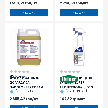
ЗАБРУДНЕНЬ НА КУХНІ,
OVEN RINSE D9.11, 5 Л
1 558,62
грн
/шт
2 714,59
грн
/шт
1 Л (ЗАПАСКА)
У КОШИК
У КОШИК
ЛУЖНИЙ ЗАСІБ ДЛЯ
ЗАСІБ ДЛЯ ЧИЩЕННЯ
ДОГЛЯДУ ЗА
ГРИЛЮ HELPER
ПАРОКОНВЕКТОРАМИ
PROFESSIONAL, 500
Є в наявності
Є в наявності
DIVERSEY SUMA AUTO
МЛ
OVEN CLEAN D9.10, 5 Л
2 855,42
грн
/шт
142,82
грн
/шт