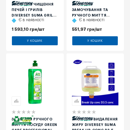
ЗАСІБ ДЛЯ ЧИЩЕННЯ
ЗАСІБ ДЛЯ
ПЕЧЕЙ І ГРИЛІВ
ЗАМОЧУВАННЯ ТА
DIVERSEY SUMA GRILL
РУЧНОГО МИТТЯ
Є в наявності
Є в наявності
D9, 2 Л
ПОСУДУ DIVERSEY
SUMA QUICK FOAM
1 593,10
грн
/шт
551,97
грн
/шт
D1.6, 475 МЛ
У КОШИК
У КОШИК
ЗАСІБ ДЛЯ РУЧНОГО
ЗАСІБ ДЛЯ ВИДАЛЕННЯ
МИТТЯ ПОСУДУ GREEN
ЖИРУ DIVERSEY SUMA