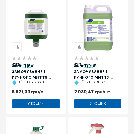
ЗАСІБ ДЛЯ
ЗАСІБ ДЛЯ
ЗАМОЧУВАННЯ І
ЗАМОЧУВАННЯ І
РУЧНОГО МИТТЯ
РУЧНОГО МИТТЯ
Є в наявності
Є в наявності
ПОСУДУ DIVERSEY
ПОСУДУ DIVERSEY
SUMA STAR-PLUS D1
SUMA LIGHT D1.2, 5 Л
5 821,39
грн
/м
2 039,47
грн
/шт
PLUS, 2 Л
У КОШИК
У КОШИК