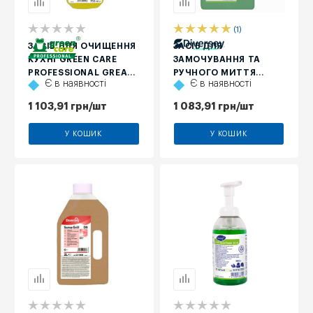
(1)
ЗАСІБ ДЛЯ ОЧИЩЕННЯ
ЗАСІБ ДЛЯ
КУХНІ GREEN CARE
ЗАМОЧУВАННЯ ТА
PROFESSIONAL GREASE
РУЧНОГО МИТТЯ
Є в наявності
Є в наявності
PERFECT, 750 МЛ
ПОСУДУ DIVERSEY
SUMA STAR D1, 2 Л
1 103,91
грн
/шт
1 083,91
грн
/шт
У КОШИК
У КОШИК