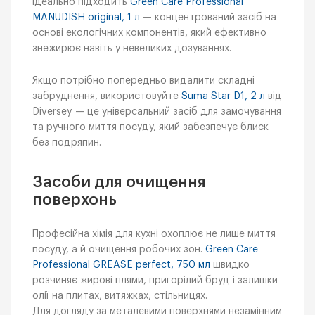
ідеально підходить
Green Care Professional
MANUDISH original, 1 л
— концентрований засіб на
основі екологічних компонентів, який ефективно
знежирює навіть у невеликих дозуваннях.
Якщо потрібно попередньо видалити складні
забруднення, використовуйте
Suma Star D1, 2 л
від
Diversey — це універсальний засіб для замочування
та ручного миття посуду, який забезпечує блиск
без подряпин.
Засоби для очищення
поверхонь
Професійна хімія для кухні охоплює не лише миття
посуду, а й очищення робочих зон.
Green Care
Professional GREASE perfect, 750 мл
швидко
розчиняє жирові плями, пригорілий бруд і залишки
олії на плитах, витяжках, стільницях.
Для догляду за металевими поверхнями незамінним