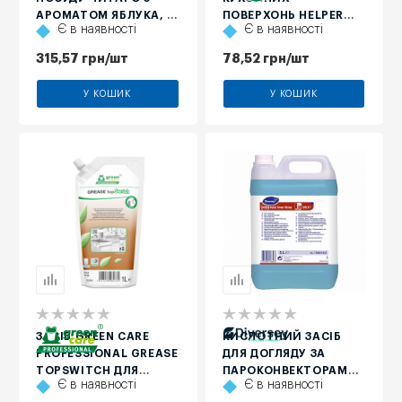
АРОМАТОМ ЯБЛУКА, 5
ПОВЕРХОНЬ HELPER
Є в наявності
Є в наявності
Л
PROFESSIONAL, 500
МЛ
315,57
грн
/шт
78,52
грн
/шт
У КОШИК
У КОШИК
ЗАСІБ GREEN CARE
КИСЛОТНИЙ ЗАСІБ
PROFESSIONAL GREASE
ДЛЯ ДОГЛЯДУ ЗА
TOPSWITCH ДЛЯ
ПАРОКОНВЕКТОРАМИ
Є в наявності
Є в наявності
ВИДАЛЕННЯ СТІЙКИХ
DIVERSEY SUMA AUTO