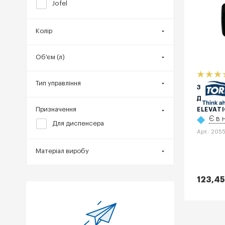
Jofel
Колір
Об'єм (л)
Тип управління
ЗАМОК 
ДИСПЕН
Призначення
ELEVAT
Є в 
Для диспенсера
Арт.: 205
Матеріал виробу
123,45