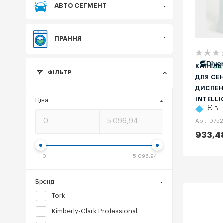
АВТО СЕГМЕНТ
ПРАННЯ
КАПЕЛЬ
ФІЛЬТР
ДЛЯ СЕ
ДИСПЕН
INTELLI
Ціна
Є в 
Арт.: D75
933,4
0
5 096,94
Бренд
Tork
Kimberly-Clark Professional