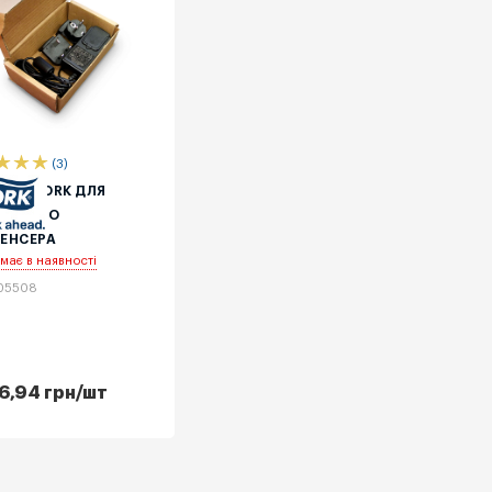
(3)
ТЕР ТОRK ДЛЯ
ОРНОГО
ЕНСЕРА
має в наявності
205508
6,94
грн
/шт