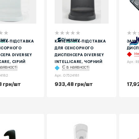
НИК-ПІДСТАВКА
КАПЕЛЬНИК-ПІДСТАВКА
ЗАМО
НСОРНОГО
ДЛЯ СЕНСОРНОГО
ДИСП
Не
СЕРА DIVERSEY
ДИСПЕНСЕРА DIVERSEY
CARE, СІРИЙ
INTELLICARE, ЧОРНИЙ
Арт.: 
наявності
Є в наявності
24182
Арт.: D7524181
8
грн
/шт
933,48
грн
/шт
17,9