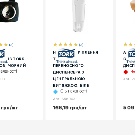
(3)
(3)
ДЛЯ
НАСТІННЕ КРІПЛЕННЯ
АДАП
СЕРІВ ТОRK
TORK ДЛЯ
СЕНС
ION, ЧОРНИЙ
ПЕРЕНОСНОГО
ДИСП
наявності
Не
ДИСПЕНСЕРА З
ЦЕНТРАЛЬНОЮ
503
Арт.: 
ВИТЯЖКОЮ, БІЛЕ
Є в наявності
Арт.: 658003
грн
/шт
166,19
грн
/шт
5 09