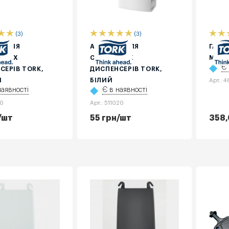
(3)
(3)
Р ДЛЯ
АДАПТЕР ДЛЯ
ГАЧО
ЧНИХ
СЕНСОРНИХ
МЕТА
Є 
СЕРІВ ТОRK,
ДИСПЕНСЕРІВ ТОRK,
Й
БІЛИЙ
Арт.: 
наявності
Є в наявності
10
Арт.: 511020
/шт
55
грн
/шт
358,