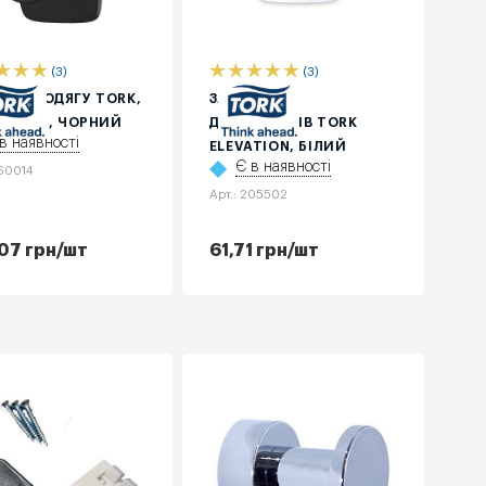
(3)
(3)
К ДЛЯ ОДЯГУ TORK,
ЗАМОК ДЛЯ
ЛЕВИЙ, ЧОРНИЙ
ДИСПЕНСЕРІВ ТОRK
в наявності
ELEVATION, БІЛИЙ
Є в наявності
460014
Арт.: 205502
07
грн
/шт
61,71
грн
/шт