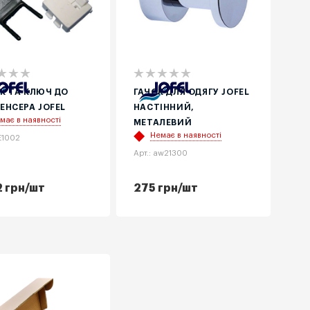
К ТА КЛЮЧ ДО
ГАЧОК ДЛЯ ОДЯГУ JOFEL
ЕНСЕРА JOFEL
НАСТІННИЙ,
має в наявності
МЕТАЛЕВИЙ
Немає в наявності
RE1002
Арт.: aw21300
2
грн
/шт
275
грн
/шт