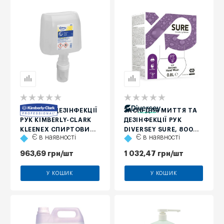
ГЕЛЬ ДЛЯ ДЕЗІНФЕКЦІЇ
ЗАСІБ ДЛЯ МИТТЯ ТА
РУК KIMBERLY-CLARK
ДЕЗІНФЕКЦІЇ РУК
KLEENEX СПИРТОВИЙ,
DIVERSEY SURE, 800
Є в наявності
Є в наявності
1,2 Л
МЛ
963,69
грн
/шт
1 032,47
грн
/шт
У КОШИК
У КОШИК