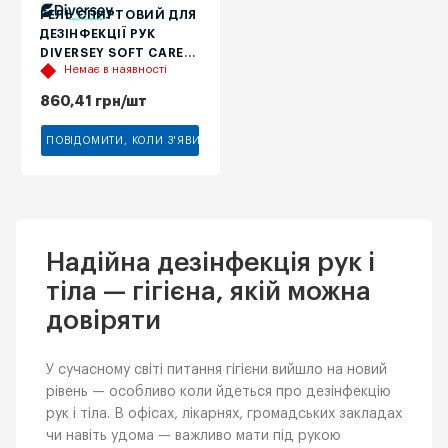
ГЕЛЬ СПИРТОВИЙ ДЛЯ
ДЕЗІНФЕКЦІЇ РУК
DIVERSEY SOFT CARE
Немає в наявності
MED H5, 0,5 Л
860,41
грн
/шт
ПОВІДОМИТИ, КОЛИ З'ЯВИТЬСЯ
Надійна дезінфекція рук і
тіла — гігієна, якій можна
довіряти
У сучасному світі питання гігієни вийшло на новий
рівень — особливо коли йдеться про дезінфекцію
рук і тіла. В офісах, лікарнях, громадських закладах
чи навіть удома — важливо мати під рукою