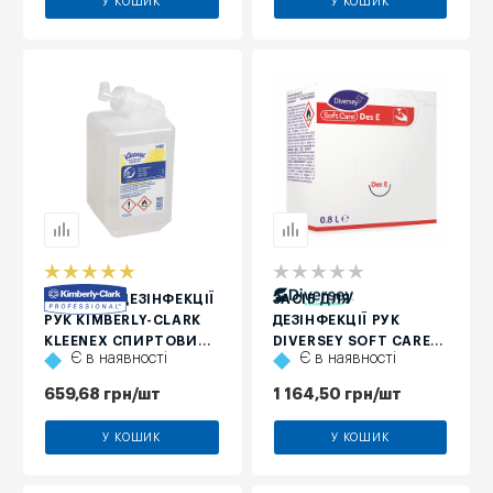
У КОШИК
У КОШИК
ГЕЛЬ ДЛЯ ДЕЗІНФЕКЦІЇ
ЗАСІБ ДЛЯ
РУК KIMBERLY-CLARK
ДЕЗІНФЕКЦІЇ РУК
KLEENEX СПИРТОВИЙ,
DIVERSEY SOFT CARE
Є в наявності
Є в наявності
1 Л
DES E Н5, 800 МЛ
659,68
грн
/шт
1 164,50
грн
/шт
У КОШИК
У КОШИК