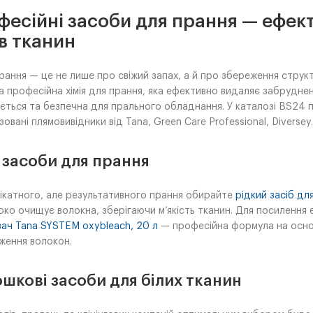
есійні засоби для прання — ефект
в тканин
прання — це не лише про свіжий запах, а й про збереження структу
а професійна хімія для прання, яка ефективно видаляє забрудне
ється та безпечна для прального обладнання. У каталозі BS24 п
зовані плямовивідники від Tana, Green Care Professional, Diversey.
і засоби для прання
ікатного, але результативного прання обирайте
рідкий засіб для
боко очищує волокна, зберігаючи м’якість тканин. Для посиленн
вач Tana SYSTEM oxybleach, 20 л
— професійна формула на основ
ення волокон.
шкові засоби для білих тканин