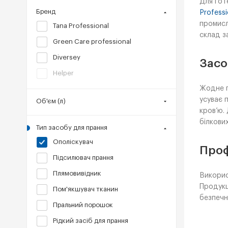
Для гот
Бренд
Professi
промисл
Tana Professional
склад з
Green Care professional
Diversey
Засо
Helper
Жодне п
усуває 
Об'єм (л)
кров’ю.
білкови
Тип засобу для прання
Ополіскувач
Проф
Підсилювач прання
Плямовивідник
Викорис
Продукц
Пом'якшувач тканин
безпечн
Пральний порошок
Рідкий засіб для прання