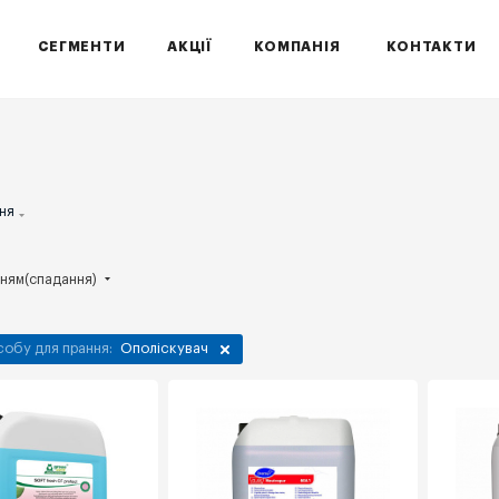
СЕГМЕНТИ
АКЦІЇ
КОМПАНІЯ
КОНТАКТИ
ня
нням(спадання)
собу для прання:
Ополіскувач