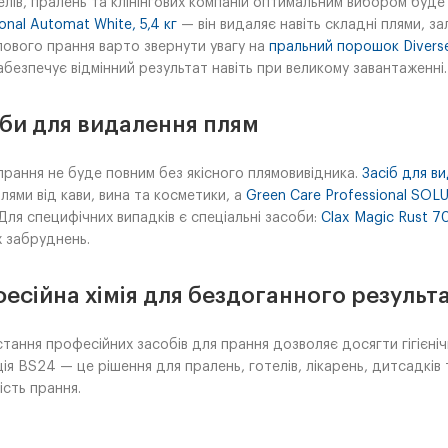
елів, пралень та клінінгових компаній оптимальним вибором буд
onal Automat White, 5,4 кг
— він видаляє навіть складні плями, з
ового прання варто звернути увагу на
пральний порошок Diverse
абезпечує відмінний результат навіть при великому завантаженні.
би для видалення плям
рання не буде повним без якісного плямовивідника.
Засіб для в
плями від кави, вина та косметики, а
Green Care Professional SOLU
 Для специфічних випадків є спеціальні засоби:
Clax Magic Rust 7
х забруднень.
есійна хімія для бездоганного результ
тання професійних засобів для прання дозволяє досягти гігієнічн
ія BS24 — це рішення для пралень, готелів, лікарень, дитсадків т
ість прання.