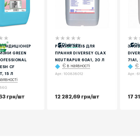
 КОНДИЦІОНЕР
РІДКИЙ ЗАСІБ ДЛЯ
ЗАСІ
ЛИЗНИ GREEN
ПРАННЯ DIVERSEY CLAX
DIVE
ROFESSIONAL
NEUTRAPUR 60A1, 20 Л
71A1,
Є в наявності
Є 
ESH CF
, 15 Л
Арт.: 100838012
Арт.: 
наявності
886G
63
грн
/шт
12 282,69
грн
/шт
17 3