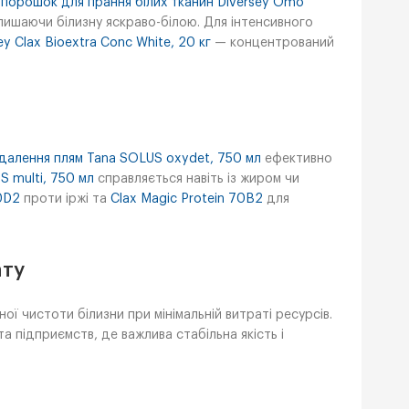
е
порошок для прання білих тканин Diversey Omo
алишаючи білизну яскраво-білою. Для інтенсивного
y Clax Bioextra Conc White, 20 кг
— концентрований
идалення плям Tana SOLUS oxydet, 750 мл
ефективно
S multi, 750 мл
справляється навіть із жиром чи
0D2
проти іржі та
Clax Magic Protein 70B2
для
ату
ої чистоти білизни при мінімальній витраті ресурсів.
а підприємств, де важлива стабільна якість і