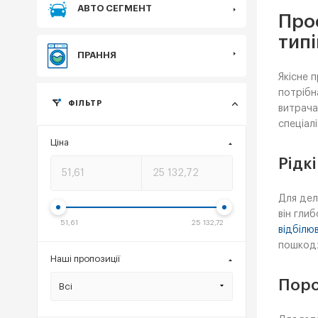
АВТО СЕГМЕНТ
Проф
типі
ПРАННЯ
Якісне 
потрібн
ФІЛЬТР
витрача
спеціалі
Ціна
Рідк
Для дел
він гли
51,61
25 132,72
відбілю
пошкодж
Наші пропозиції
Поро
Всі