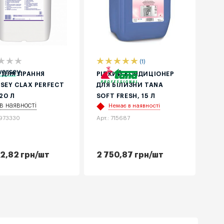
(1)
Б ДЛЯ ПРАННЯ
РІДКИЙ КОНДИЦІОНЕР
RSEY CLAX PERFECT
ДЛЯ БІЛИЗНИ TANA
 20 Л
SOFT FRESH, 15 Л
в наявності
Немає в наявності
6973330
Арт.: 715687
12,82
грн
/шт
2 750,87
грн
/шт