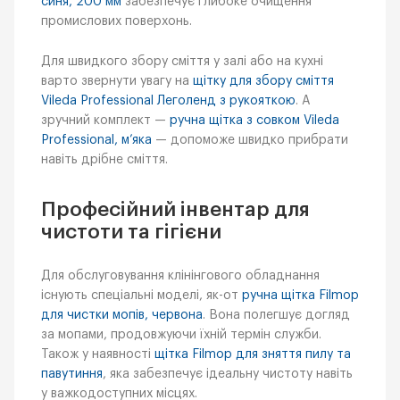
синя, 200 мм
забезпечує глибоке очищення
промислових поверхонь.
Для швидкого збору сміття у залі або на кухні
варто звернути увагу на
щітку для збору сміття
Vileda Professional Леголенд з рукояткою
. А
зручний комплект —
ручна щітка з совком Vileda
Professional, м’яка
— допоможе швидко прибрати
навіть дрібне сміття.
Професійний інвентар для
чистоти та гігієни
Для обслуговування клінінгового обладнання
існують спеціальні моделі, як-от
ручна щітка Filmop
для чистки мопів, червона
. Вона полегшує догляд
за мопами, продовжуючи їхній термін служби.
Також у наявності
щітка Filmop для зняття пилу та
павутиння
, яка забезпечує ідеальну чистоту навіть
у важкодоступних місцях.