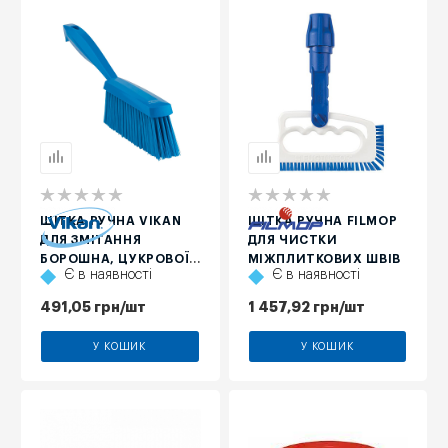
ЩІТКА РУЧНА VIKAN
ЩІТКА РУЧНА FILMOP
ДЛЯ ЗМІТАННЯ
ДЛЯ ЧИСТКИ
БОРОШНА, ЦУКРОВОЇ
МІЖПЛИТКОВИХ ШВІВ
Є в наявності
Є в наявності
ПУДРИ, М'ЯКА, СИНЯ,
330 ММ
491,05
грн
/шт
1 457,92
грн
/шт
У КОШИК
У КОШИК