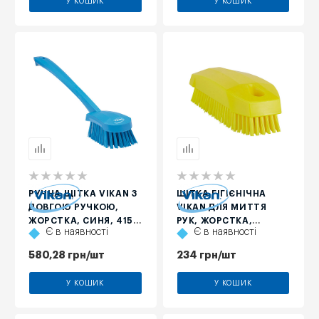
У КОШИК
У КОШИК
РУЧНА ЩІТКА VIKAN З
ЩІТКА ГІГІЄНІЧНА
ДОВГОЮ РУЧКОЮ,
VIKAN ДЛЯ МИТТЯ
ЖОРСТКА, СИНЯ, 415
РУК, ЖОРСТКА,
Є в наявності
Є в наявності
ММ
ЖОВТА, 130 ММ
580,28
грн
/шт
234
грн
/шт
У КОШИК
У КОШИК