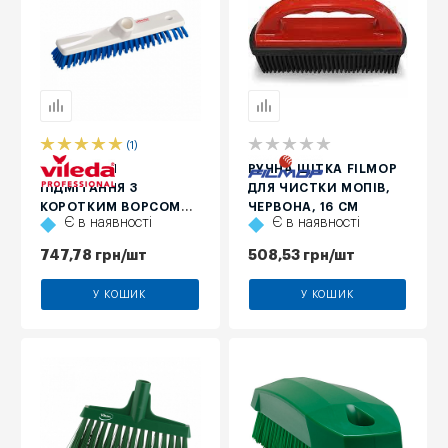
(1)
ЩІТКА ДЛЯ
РУЧНА ЩІТКА FILMOP
ПІДМІТАННЯ З
ДЛЯ ЧИСТКИ МОПІВ,
КОРОТКИМ ВОРСОМ
ЧЕРВОНА, 16 СМ
Є в наявності
Є в наявності
VILEDA PROFESSIONAL,
ЖОРСТКА, 30 СМ
747,78
грн
/шт
508,53
грн
/шт
У КОШИК
У КОШИК