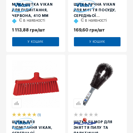
М’ЯКА ЩІТКА VIKAN
ЩІТКА РУЧНА VIKAN
ДЛЯ ПІДМІТАННЯ,
ДЛЯ МИТТЯ ПОСУДУ,
ЧЕРВОНА, 410 ММ
СЕРЕДНЬОЇ
Є в наявності
Є в наявності
ЖОРСТКОСТІ, СИНЯ,
290 ММ
1 113,88
грн
/шт
169,60
грн
/шт
У КОШИК
У КОШИК
(1)
ЩІТКА ДЛЯ
ЩІТКА FILMOP ДЛЯ
ПІДМІТАННЯ VIKAN,
ЗНЯТТЯ ПИЛУ ТА