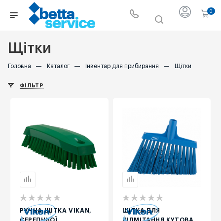
0
Щітки
Головна
—
Каталог
—
Інвентар для прибирання
—
Щітки
ФІЛЬТР
РУЧНА ЩІТКА VIKAN,
ЩІТКА ДЛЯ
СЕРЕДНЬОЇ
ПІДМІТАННЯ КУТОВА