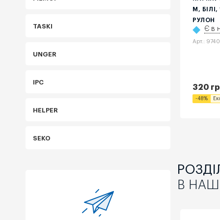
M, БІЛІ,
РУЛОН
TASKI
Є в 
Арт.: 9740
UNGER
IPC
320
гр
-
48
%
Ек
HELPER
SEKO
РОЗДІ
В НАШ