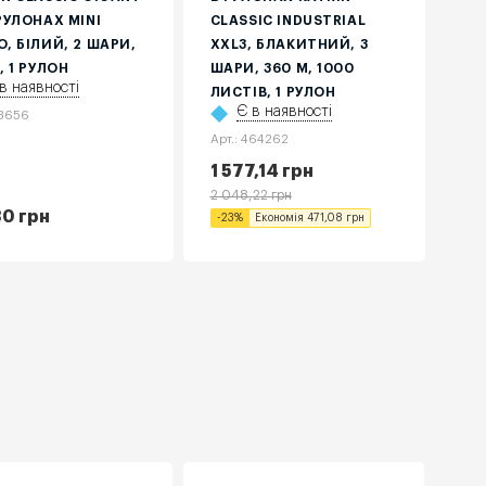
РУЛОНАХ MINI
CLASSIC INDUSTRIAL
O, БІЛИЙ, 2 ШАРИ,
XXL3, БЛАКИТНИЙ, 3
, 1 РУЛОН
ШАРИ, 360 М, 1000
в наявності
ЛИСТІВ, 1 РУЛОН
Є в наявності
93656
Арт.: 464262
1 577,14
грн
2 048,22
грн
30
грн
-
23
%
Економія
471,08
грн