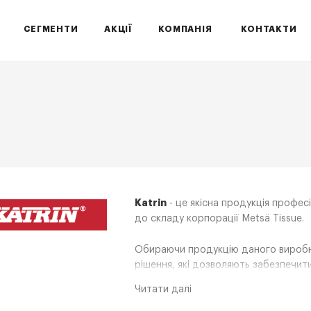
СЕГМЕНТИ
АКЦІЇ
КОМПАНІЯ
КОНТАКТИ
Katrin
- це якісна продукція профес
до складу корпорації Metsä Tissue.
Обираючи продукцію даного виробни
рішення, які дозволяють забезпечити
інтер'єр.
Читати далі