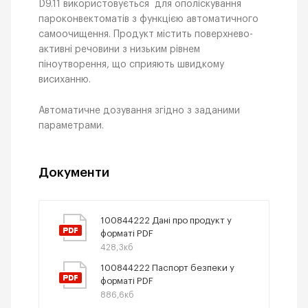
D9.11 використовується для ополіскування
пароконвектоматів з функцією автоматичного
самоочищення. Продукт містить поверхнево-
активні речовини з низьким рівнем
піноутворення, що сприяють швидкому
висиханню.
Автоматичне дозування згідно з заданими
параметрами.
Документи
100844222 Дані про продукт у
форматі PDF
428,3кб
100844222 Паспорт безпеки у
форматі PDF
886,6кб