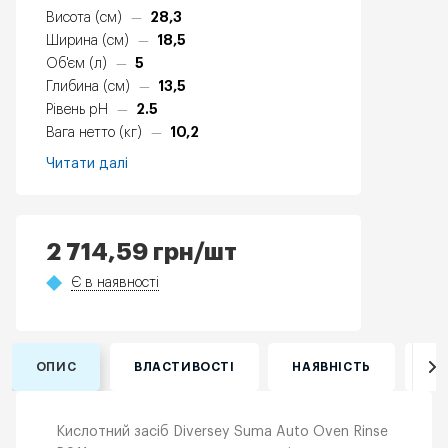
28,3
Висота (см)
—
18,5
Ширина (см)
—
5
Об'єм (л)
—
13,5
Глибина (см)
—
2.5
Рівень pH
—
10,2
Вага нетто (кг)
—
Читати далі
2 714,59
грн
/шт
Є в наявності
ОПИС
ВЛАСТИВОСТІ
НАЯВНІСТЬ
ВІ
Кислотний засіб Diversey Suma Auto Oven Rinse