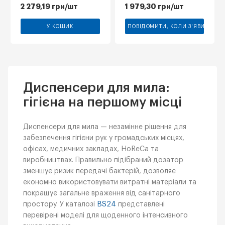
ПРИВОДОМ, ЧОРНИЙ,
2 279,19
грн
/шт
1 979,30
грн
/шт
1 Л
У КОШИК
ПОВІДОМИТИ, КОЛИ З'ЯВИТЬСЯ
Диспенсери для мила:
гігієна на першому місці
Диспенсери для мила — незамінне рішення для
забезпечення гігієни рук у громадських місцях,
офісах, медичних закладах, HoReCa та
виробництвах. Правильно підібраний дозатор
зменшує ризик передачі бактерій, дозволяє
економно використовувати витратні матеріали та
покращує загальне враження від санітарного
простору. У каталозі
BS24
представлені
перевірені моделі для щоденного інтенсивного