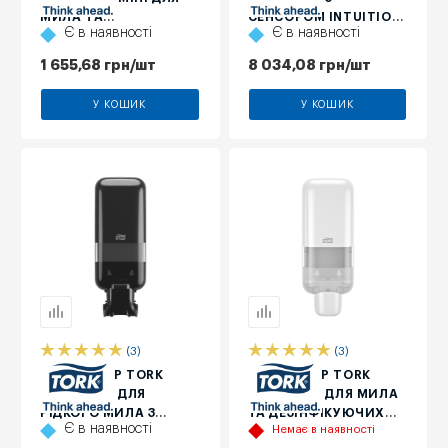
МИЛА ТА
СЕНСОРОМ INTUITION
Є в наявності
Є в наявності
ДЕЗІНФІКУЮЧИХ
ДЛЯ МИЛА-ПІНИ,
ЗАСОБІВ, ЧОРНИЙ,
БІЛИЙ, 1 Л
1 655,68
грн
/шт
8 034,08
грн
/шт
525 МЛ
У КОШИК
У КОШИК
(3)
(3)
ДИСПЕНСЕР TORK
ДИСПЕНСЕР TORK
ELEVATION ДЛЯ
ELEVATION ДЛЯ МИЛА
РІДКОГО МИЛА З
ТА ДЕЗІНФІКУЮЧИХ
Є в наявності
Немає в наявності
ЛІКТЬОВИМ
ЗАСОБІВ, БІЛИЙ, 1 Л