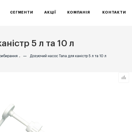
СЕГМЕНТИ
АКЦІЇ
КОМПАНІЯ
КОНТАКТИ
ністр 5 л та 10 л
прибирання
—
Дозуючий насос Tana для каністр 5 л та 10 л