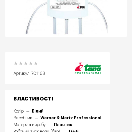
Артикул:
701168
ВЛАСТИВОСТІ
Білий
Колір
—
Werner & Mertz Professional
Виробник
—
Пластик
Матеріал виробу
—
1,6-6
Робочий тиск води (бар)
—