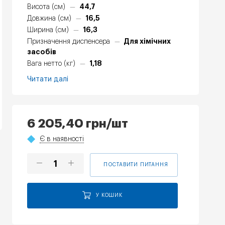
44,7
Висота (см)
—
16,5
Довжина (см)
—
16,3
Ширина (см)
—
Для хімічних
Призначення диспенсера
—
засобів
1,18
Вага нетто (кг)
—
Читати далі
6 205,40
грн
/шт
Є в наявності
ПОСТАВИТИ ПИТАННЯ
У КОШИК