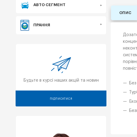
АВТО СЕГМЕНТ
ОПИС
ПРАННЯ
Дозато
концен
неконт
систем
порівн
повніс
Будьте в курсі наших акцій та новин
Без
Тур
ПІДПИСАТИСЯ
Еко
Без