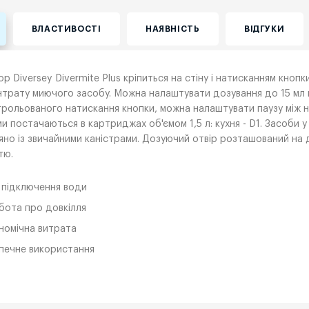
ВЛАСТИВОСТІ
НАЯВНІСТЬ
ВІДГУКИ
р Diversey Divermite Plus кріпиться на стіну і натисканням кнопк
трату миючого засобу. Можна налаштувати дозування до 15 мл 
рольованого натискання кнопки, можна налаштувати паузу між н
и постачаються в картриджах об'ємом 1,5 л: кухня - D1. Засоби у
яно із звичайними каністрами. Дозуючий отвір розташований на 
тю.
 підключення води
бота про довкілля
номічна витрата
печне використання