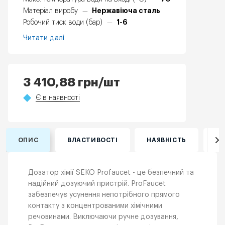
Нержавіюча сталь
Матеріал виробу
—
1-6
Робочий тиск води (бар)
—
Читати далі
3 410,88
грн
/шт
Є в наявності
ОПИС
ВЛАСТИВОСТІ
НАЯВНІСТЬ
ВІ
Дозатор хімії SEKO Profaucet - це безпечний та
надійний дозуючий пристрій. ProFaucet
забезпечує усунення непотрібного прямого
контакту з концентрованими хімічними
речовинами. Виключаючи ручне дозування,