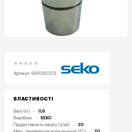
Артикул:
9900150373
ВЛАСТИВОСТІ
0,6
Вага (кг)
—
SEKO
Виробник
—
20
Продуктивність насосу (л/хв)
—
70
Макс. температура води на вході (°C)
—