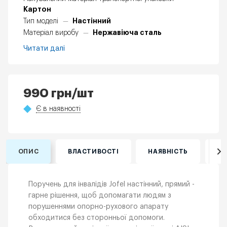
Картон
Настінний
Тип моделі
—
Нержавіюча сталь
Матеріал виробу
—
Читати далі
990
грн
/шт
Є в наявності
ОПИС
ВЛАСТИВОСТІ
НАЯВНІСТЬ
ВІ
Поручень для інвалідів Jofel настінний, прямий -
гарне рішення, щоб допомагати людям з
порушеннями опорно-рухового апарату
обходитися без сторонньої допомоги.