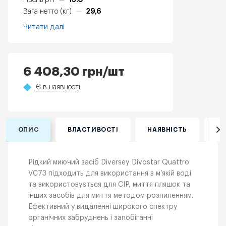
Рівень pH
—
29,6
Вага нетто (кг)
—
Читати далі
6 408,30
грн
/шт
Є в наявності
ОПИС
ВЛАСТИВОСТІ
НАЯВНІСТЬ
ВІ
Рідкий миючий засіб Diversey Divostar Quattro
VC73 підходить для використання в м’якій воді
та використовується для CIP, миття пляшок та
інших засобів для миття методом розпиленням.
Ефективний у видаленні широкого спектру
органічних забруднень і запобіганні