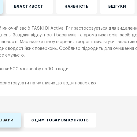
ВЛАСТИВОСТІ
НАЯВНІСТЬ
ВІДГУКИ
 миючий засіб TASKI DI Actival F4r застосовується для видаленн
нень. Завдяки відсутності барвників та ароматизаторів, засіб д
ловості. Має низьке піноутворення і хороші емульгуючі властиво
дих водостійких поверхонь. Особливо підходить для очищення 
є емульсію.
ння: 500 мл засобу на 10 л води.
ористовувати на чутливих до води поверхнях.
ТОВАРИ
З ЦИМ ТОВАРОМ КУПУЮТЬ