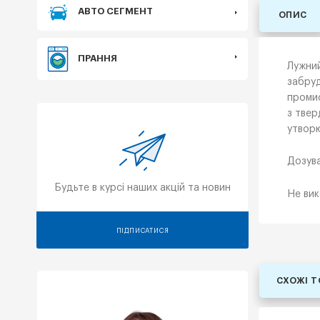
АВТО СЕГМЕНТ
ОПИС
ПРАННЯ
Лужний
забруд
промис
з твер
утворю
Дозува
Будьте в курсі наших акцій та новин
Не вик
ПІДПИСАТИСЯ
СХОЖІ 