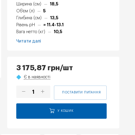
18,5
Ширина (см)
—
5
Об'єм (л)
—
13,5
Глибина (см)
—
≈ 11.4-13.1
Рівень pH
—
10,5
Вага нетто (кг)
—
Читати далі
3 175,87
грн
/шт
Є в наявності
ПОСТАВИТИ ПИТАННЯ
У КОШИК