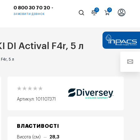
0 800 30 70 20
0
0
ЗАМОВИТИ ДЗВІНОК
DI Actival F4r, 5 л
F4r, 5 л
Артикул:
101107371
ВЛАСТИВОСТІ
28,3
Висота (см)
—