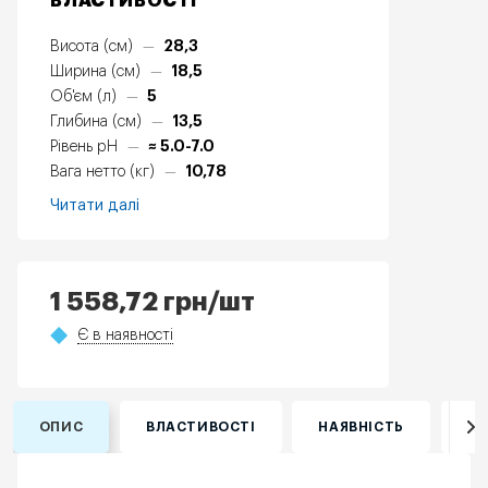
ВЛАСТИВОСТІ
28,3
Висота (см)
—
18,5
Ширина (см)
—
5
Об'єм (л)
—
13,5
Глибина (см)
—
≈ 5.0-7.0
Рівень pH
—
10,78
Вага нетто (кг)
—
Читати далі
1 558,72
грн
/шт
Є в наявності
ОПИС
ВЛАСТИВОСТІ
НАЯВНІСТЬ
ВІ