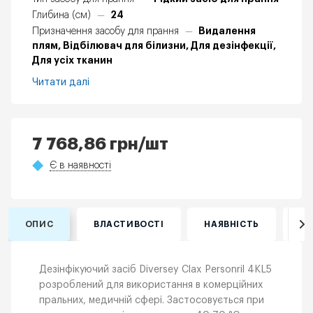
24
Глибина (см)
—
Видалення
Призначення засобу для прання
—
плям, Відбілювач для білизни, Для дезінфекції,
Для усіх тканин
Читати далі
7 768,86
грн
/шт
Є в наявності
ОПИС
ВЛАСТИВОСТІ
НАЯВНІСТЬ
ВІ
Дезінфікуючий засіб Diversey Clax Personril 4KL5
розроблений для використання в комерційних
пральних, медичній сфері. Застосовується при