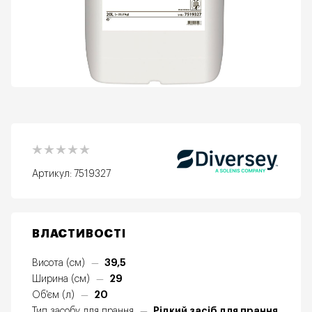
Артикул:
7519327
ВЛАСТИВОСТІ
39,5
Висота (см)
—
29
Ширина (см)
—
20
Об'єм (л)
—
Рідкий засіб для прання
Тип засобу для прання
—