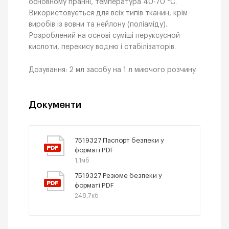
основному пранні, температура 40-70 °С.
Використовується для всіх типів тканин, крім
виробів із вовни та нейлону (поліаміду).
Розроблений на основі суміші перуксусной
кислоти, перекису водню і стабілізаторів.
Дозування: 2 мл засобу на 1 л миючого розчину.
Документи
7519327 Паспорт безпеки у
форматі PDF
1,1мб
7519327 Резюме безпеки у
форматі PDF
248,7кб