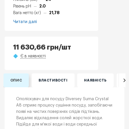
2.0
Рівень pH
—
21,78
Вага нетто (кг)
—
Читати далі
11 630,66
грн
/шт
Є в наявності
ОПИС
ВЛАСТИВОСТІ
НАЯВНІСТЬ
ВІ
Ополіскувач для посуду Diversey Suma Crystal
A8 сприяє процесу сушіння посуду, запобігаючи
появі на чистих поверхнях слідів підтікань.
Видаляє відкладення солей жорсткої води.
Підійде для м'якої води і води середньої