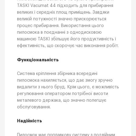
TASKI Vacumat 44 підходить для прибирання
великих і середніх площ приміщень. Завдяки
великій потужності значно прискорюється
процес прибирання. Використання цього
пилосмока в поєднанні з однодисковою
машиною TASKI збільшує його продуктивність і
ефективність, що скорочує час виконання робіт.
Функціональність
Система кріплення збірника всередині
пилосмока нахиляється, що дає змогу зручно
видалити з нього бруд. Крім цього, є можливість
регулювання оператором потрібної висоти
металевого держака, що значно полегшує
обслуговування.
Надійність
Пилосмок має поплавкову систему з подвійним