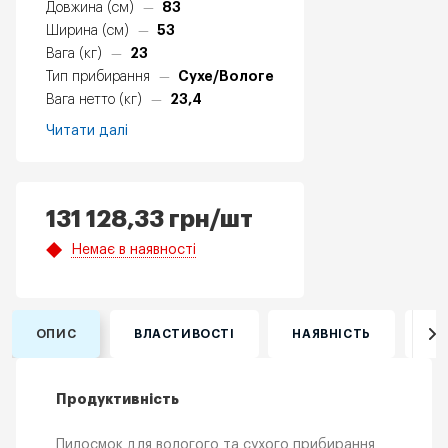
83
Довжина (см)
—
53
Ширина (см)
—
23
Вага (кг)
—
Сухе/Вологе
Тип прибирання
—
23,4
Вага нетто (кг)
—
Читати далі
131 128,33
грн
/шт
Немає в наявності
ОПИС
ВЛАСТИВОСТІ
НАЯВНІСТЬ
ВІ
Продуктивність
Пилосмок для вологого та сухого прибирання