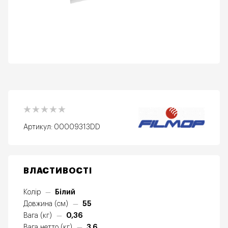
Артикул:
00009313DD
ВЛАСТИВОСТІ
Білий
Колір
—
55
Довжина (см)
—
0,36
Вага (кг)
—
3,6
Вага нетто (кг)
—