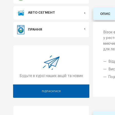
АВТО СЕГМЕНТ
ОПИС
ПРАННЯ
Візок-
у рест
миючий
для ле
Від
Вис
Будьте в курсі наших акцій та новин
Под
ПІДПИСАТИСЯ