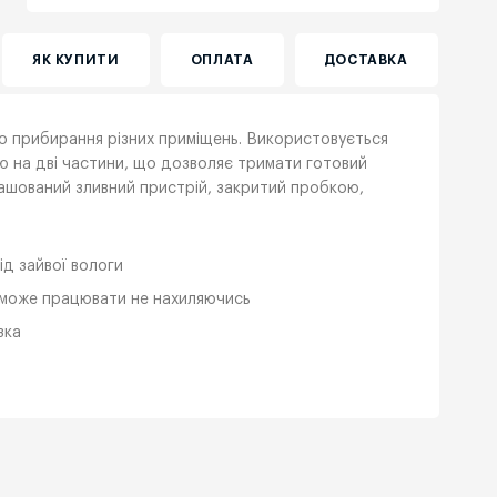
ЯК КУПИТИ
ОПЛАТА
ДОСТАВКА
го прибирання різних приміщень. Використовується
ю на дві частини, що дозволяє тримати готовий
ташований зливний пристрій, закритий пробкою,
д зайвої вологи
к може працювати не нахиляючись
зка