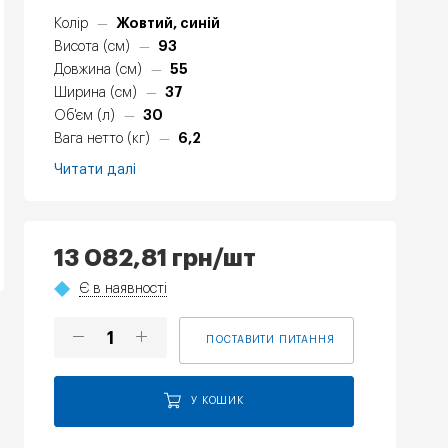
Жовтий, синій
Колір
—
93
Висота (см)
—
55
Довжина (см)
—
37
Ширина (см)
—
30
Об'єм (л)
—
6,2
Вага нетто (кг)
—
Читати далі
13 082,81
грн
/шт
Є в наявності
ПОСТАВИТИ ПИТАННЯ
У КОШИК