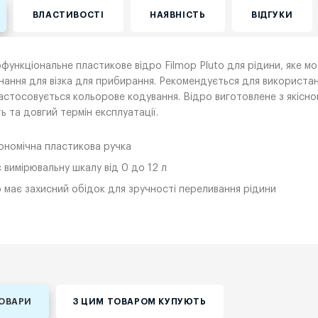
ВЛАСТИВОСТІ
НАЯВНІСТЬ
ВІДГУКИ
функціональне пластикове відро Filmop Pluto для рідини, яке 
ання для візка для прибирання. Рекомендується для використанн
астосовується кольорове кодування. Відро виготовлене з якісно
ть та довгий термін експлуатації.
ономічна пластикова ручка
 вимірювальну шкалу від 0 до 12 л
 має захисний обідок для зручності переливання рідини
ТОВАРИ
З ЦИМ ТОВАРОМ КУПУЮТЬ