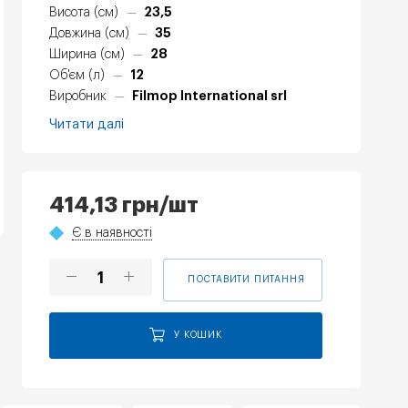
23,5
Висота (см)
—
35
Довжина (см)
—
28
Ширина (см)
—
12
Об'єм (л)
—
Filmop International srl
Виробник
—
Читати далі
414,13
грн
/шт
Є в наявності
ПОСТАВИТИ ПИТАННЯ
У КОШИК