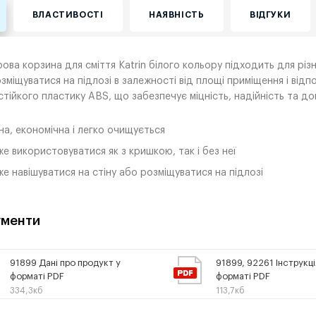
ВЛАСТИВОСТІ
НАЯВНІСТЬ
ВІДГУКИ
рова корзина для сміття Katrin білого кольору підходить для різ
зміщуватися на підлозі в залежності від площі приміщення і від
тійкого пластику ABS, що забезпечує міцність, надійність та дов
на, економічна і легко очищується
е використовуватися як з кришкою, так і без неї
е навішуватися на стіну або розміщуватися на підлозі
менти
91899 Дані про продукт у
91899, 92261 Інструкці
форматі PDF
форматі PDF
334,3кб
113,7кб