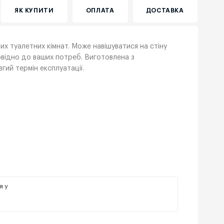
ЯК КУПИТИ
ОПЛАТА
ДОСТАВКА
них туалетних кімнат. Може навішуватися на стіну
повідно до ваших потреб. Виготовлена з
гий термін експлуатації.
я у