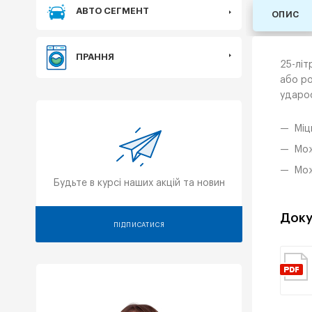
АВТО СЕГМЕНТ
ОПИС
ПРАННЯ
25-літ
або ро
ударос
Міц
Мож
Мож
Будьте в курсі наших акцій та новин
Доку
ПІДПИСАТИСЯ