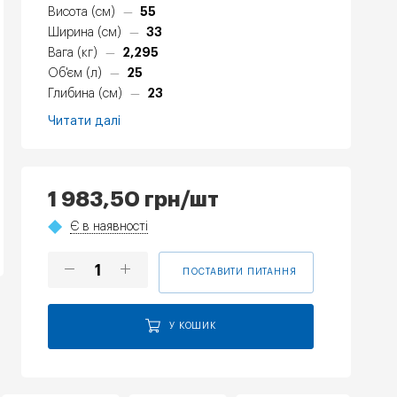
55
Висота (см)
—
33
Ширина (см)
—
2,295
Вага (кг)
—
25
Об'єм (л)
—
23
Глибина (см)
—
Читати далі
1 983,50
грн
/шт
Є в наявності
ПОСТАВИТИ ПИТАННЯ
У КОШИК