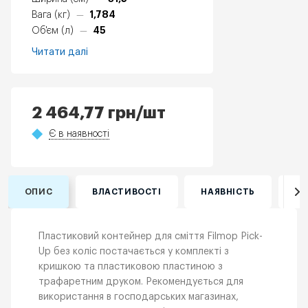
1,784
Вага (кг)
—
45
Об'єм (л)
—
Читати далі
2 464,77
грн
/шт
Є в наявності
ОПИС
ВЛАСТИВОСТІ
НАЯВНІСТЬ
ВІ
Пластиковий контейнер для сміття Filmop Pick-
Up без коліс постачається у комплекті з
кришкою та пластиковою пластиною з
трафаретним друком. Рекомендується для
використання в господарських магазинах,