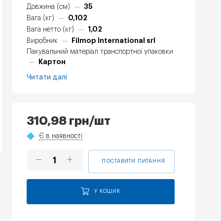
35
Довжина (см)
—
0,102
Вага (кг)
—
1,02
Вага нетто (кг)
—
Filmop International srl
Виробник
—
Пакувальний матеріал транспортної упаковки
Картон
—
Читати далі
310,98
грн
/шт
Є в наявності
ПОСТАВИТИ ПИТАННЯ
У КОШИК