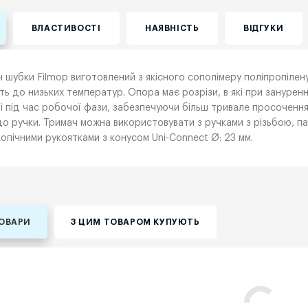
ВЛАСТИВОСТІ
НАЯВНІСТЬ
ВІДГУКИ
 шубки Filmop виготовлений з якісного сополімеру поліпропілену
сть до низьких температур. Опора має розрізи, в які при зануре
і під час робочої фази, забезпечуючи більш тривале просочення
до ручки. Тримач можна використовувати з ручками з різьбою, па
опічними рукоятками з конусом Uni-Connect Ø: 23 мм.
ТОВАРИ
З ЦИМ ТОВАРОМ КУПУЮТЬ