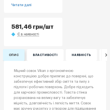
Читати далі
581,46
грн
/шт
Є в наявності
ОПИС
ВЛАСТИВОСТІ
НАЯВНІСТЬ
ВІ
Міцний совок Vikan з ергономічною
конструкцією добре прилягає до поверхні, що
забезпечує ефективний збір сміття та пилу з
підлоги і робочих поверхонь. Добре підходить
для харчової промисловості. Товста стінка
розрахована на велику вагу та забезпечує
міцність, довговічність і легкість миття. Совок
має зручну рукоятку з отвором для підвішування