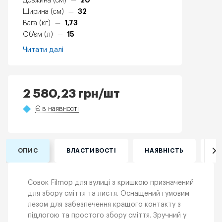
20
Довжина (см)
—
32
Ширина (см)
—
1,73
Вага (кг)
—
15
Об'єм (л)
—
Читати далі
2 580,23
грн
/шт
Є в наявності
ОПИС
ВЛАСТИВОСТІ
НАЯВНІСТЬ
ВІ
Совок Filmop для вулиці з кришкою призначений
для збору сміття та листя. Оснащений гумовим
лезом для забезпечення кращого контакту з
підлогою та простого збору сміття. Зручний у