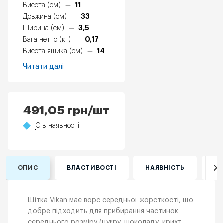
11
Висота (см)
—
33
Довжина (см)
—
3,5
Ширина (см)
—
0,17
Вага нетто (кг)
—
14
Висота ящика (см)
—
Читати далі
491,05
грн
/шт
Є в наявності
ОПИС
ВЛАСТИВОСТІ
НАЯВНІСТЬ
ВІ
Щітка Vikan має ворс середньої жорсткості, що
добре підходить для прибирання частинок
середнього розміру (цукру, шоколаду, крихт,