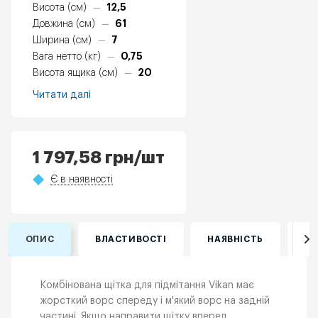
12,5
Висота (см)
—
61
Довжина (см)
—
7
Ширина (см)
—
0,75
Вага нетто (кг)
—
20
Висота ящика (см)
—
Читати далі
1 797,58
грн
/шт
Є в наявності
ОПИС
ВЛАСТИВОСТІ
НАЯВНІСТЬ
ВІ
Комбінована щітка для підмітання Vikan має
жорсткий ворс спереду і м'який ворс на задній
частині. Якщо направити щітку вперед