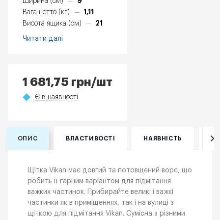
9
Ширина (см)
—
1,11
Вага нетто (кг)
—
21
Висота ящика (см)
—
Читати далі
1 681,75
грн
/шт
Є в наявності
ОПИС
ВЛАСТИВОСТІ
НАЯВНІСТЬ
ВІ
Щітка Vikan має довгий та потовщений ворс, що
робить її гарним варіантом для підмітання
важких частинок. Прибирайте великі і важкі
частинки як в приміщеннях, так і на вулиці з
щіткою для підмітання Vikan. Сумісна з різними