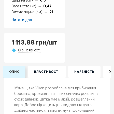
6,5
Ширина (см)
—
0,47
Вага нетто (кг)
—
21
Висота ящика (см)
—
Читати далі
1 113,88
грн
/шт
Є в наявності
ОПИС
ВЛАСТИВОСТІ
НАЯВНІСТЬ
ВІ
М'яка щітка Vikan розроблена для прибирання
борошна, крохмалю та інших сипучих речовин з
сухих ділянок. Щітка має м'який, розщеплений
ворс. Добре підходить для видалення дуже
дрібних частинок, таких як мука, шоколадний