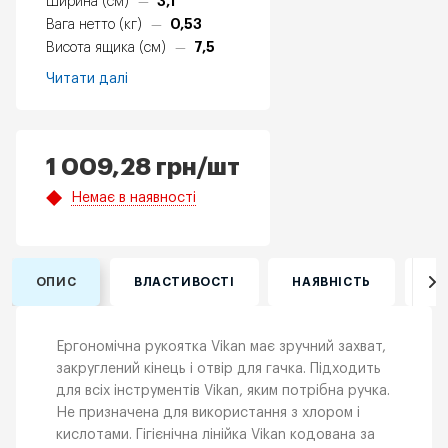
3,1
Ширина (см)
—
0,53
Вага нетто (кг)
—
7,5
Висота ящика (см)
—
Читати далі
1 009,28
грн
/шт
Немає в наявності
ОПИС
ВЛАСТИВОСТІ
НАЯВНІСТЬ
ВІ
Ергономічна рукоятка Vikan має зручний захват,
закруглений кінець і отвір для гачка. Підходить
для всіх інструментів Vikan, яким потрібна ручка.
Не призначена для використання з хлором і
кислотами. Гігієнічна лінійка Vikan кодована за