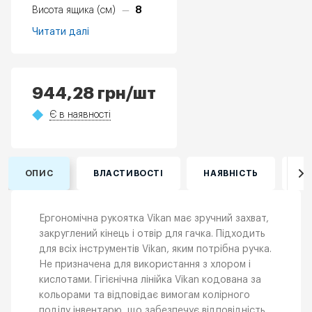
8
Висота ящика (см)
—
Читати далі
944,28
грн
/шт
Є в наявності
ОПИС
ВЛАСТИВОСТІ
НАЯВНІСТЬ
ВІ
Ергономічна рукоятка Vikan має зручний захват,
закруглений кінець і отвір для гачка. Підходить
для всіх інструментів Vikan, яким потрібна ручка.
Не призначена для використання з хлором і
кислотами. Гігієнічна лінійка Vikan кодована за
кольорами та відповідає вимогам колірного
поділу інвентарю, що забезпечує відповідність