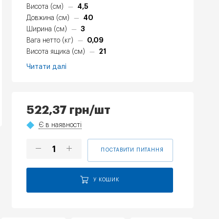
4,5
Висота (см)
—
40
Довжина (см)
—
3
Ширина (см)
—
0,09
Вага нетто (кг)
—
21
Висота ящика (см)
—
Читати далі
522,37
грн
/шт
Є в наявності
ПОСТАВИТИ ПИТАННЯ
У КОШИК