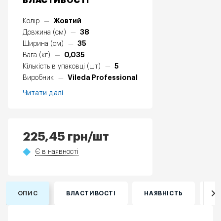
ВЛАСТИВОСТІ
Жовтий
Колір
—
38
Довжина (см)
—
35
Ширина (см)
—
0,035
Вага (кг)
—
5
Кількість в упаковці (шт)
—
Vileda Professional
Виробник
—
Читати далі
225,45
грн
/шт
Є в наявності
ОПИС
ВЛАСТИВОСТІ
НАЯВНІСТЬ
ВІ