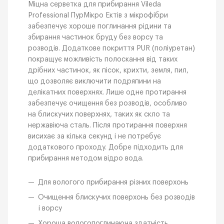
Міцна серветка для прибирання Vileda
Professional ПурМікро Ектів з мікрофібри
забезпечує хороше поглинання рідини та
збирання частинок бруду без ворсу та
розводів. Додаткове покриття PUR (поліуретан)
покращує можливість полоскання від таких
дрібних частинок, як пісок, крихти, земля, пил,
що дозволяє виключити подряпини на
делікатних поверхнях. Лише одне протирання
забезпечує очищення без розводів, особливо
на блискучих поверхнях, таких як скло та
нержавіюча сталь. Після протирання поверхня
висихає за кілька секунд і не потребує
додаткового проходу. Добре підходить для
прибирання методом відро вода.
Для вологого прибирання різних поверхонь
Очищення блискучих поверхонь без розводів
і ворсу
Хороша вологопоглинаюча здатність