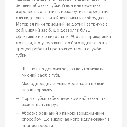
Зелений абразив губки Vileda має середню
жорсткість, а значить, може бути використаний
для видалення звичайних і сильних забруднень.
Матеріал пінки приємний на дотик і затримує в
собі миючий засіб, що дозволяє більш
ефективно його витрачати. Абразив приварений
до пінки, що унеможливлює його відклеювання в
процесі роботи і продовжує термін служби
губки.
Щільна піна допомагає довше утримувати
миючий засіб в губці
Має однорідну ступінь жорсткості по всій
площі абразиву
Форма губки забезпечує зручний захват та
захист пальців рук
Абразив з'єднаний з пінкою термохімічним
способом, що виключає його відклеювання в
процесі роботи