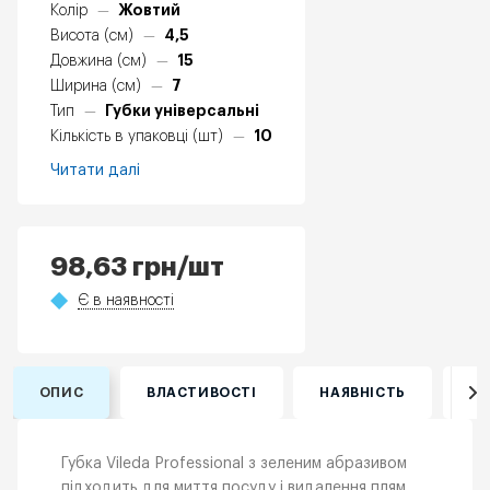
Жовтий
Колір
—
4,5
Висота (см)
—
15
Довжина (см)
—
7
Ширина (см)
—
Губки універсальні
Тип
—
10
Кількість в упаковці (шт)
—
Читати далі
98,63
грн
/шт
Є в наявності
ОПИС
ВЛАСТИВОСТІ
НАЯВНІСТЬ
ВІ
Губка Vileda Professional з зеленим абразивом
підходить для миття посуду і видалення плям.