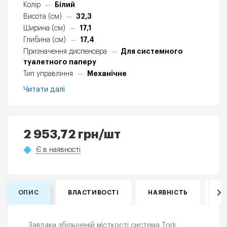
Білий
Колір
—
32,3
Висота (см)
—
17,1
Ширина (см)
—
17,4
Глибина (см)
—
Для системного
Призначення диспенсера
—
туалетного паперу
Механічне
Тип управління
—
Читати далі
2 953,72
грн
/шт
Є в наявності
ОПИС
ВЛАСТИВОСТІ
НАЯВНІСТЬ
ВІ
Завдяки збільшеній місткості система Tork