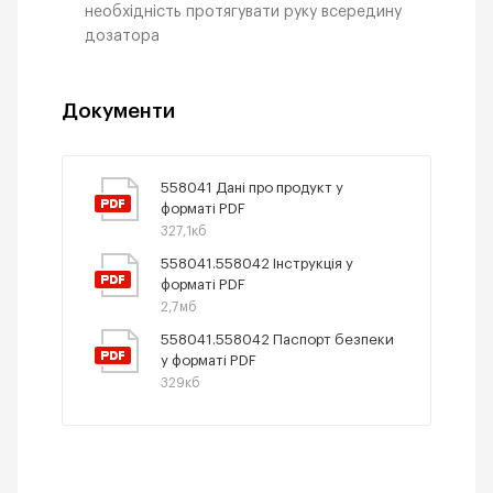
необхідність протягувати руку всередину
дозатора
Документи
558041 Дані про продукт у
форматі PDF
327,1кб
558041.558042 Інструкція у
форматі PDF
2,7мб
558041.558042 Паспорт безпеки
у форматі PDF
329кб