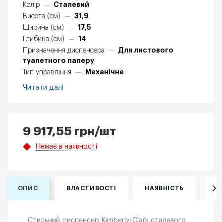
Сталевий
Колір
—
31,9
Висота (см)
—
17,5
Ширина (см)
—
14
Глибина (см)
—
Для листового
Призначення диспенсера
—
туалетного паперу
Механічне
Тип управління
—
Читати далі
9 917,55
грн
/шт
Немає в наявності
ОПИС
ВЛАСТИВОСТІ
НАЯВНІСТЬ
ВІ
Стильний диспенсер Kimberly-Clark сталевого