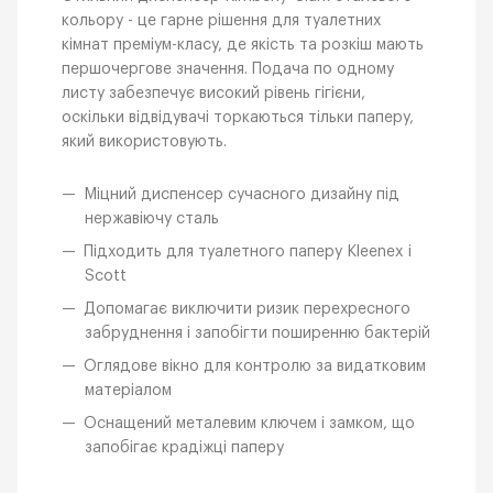
кольору - це гарне рішення для туалетних
кімнат преміум-класу, де якість та розкіш мають
першочергове значення. Подача по одному
листу забезпечує високий рівень гігієни,
оскільки відвідувачі торкаються тільки паперу,
який використовують.
Міцний диспенсер сучасного дизайну під
нержавіючу сталь
Підходить для туалетного паперу Kleenex і
Scott
Допомагає виключити ризик перехресного
забруднення і запобігти поширенню бактерій
Оглядове вікно для контролю за видатковим
матеріалом
Оснащений металевим ключем і замком, що
запобігає крадіжці паперу