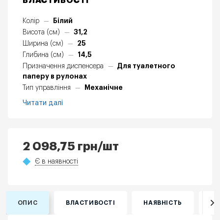
ВЛАСТИВОСТІ
Білий
Колір
—
31,2
Висота (см)
—
25
Ширина (см)
—
14,5
Глибина (см)
—
Для туалетного
Призначення диспенсера
—
паперу в рулонах
Механічне
Тип управління
—
Читати далі
2 098,75
грн
/шт
Є в наявності
ОПИС
ВЛАСТИВОСТІ
НАЯВНІСТЬ
ВІ