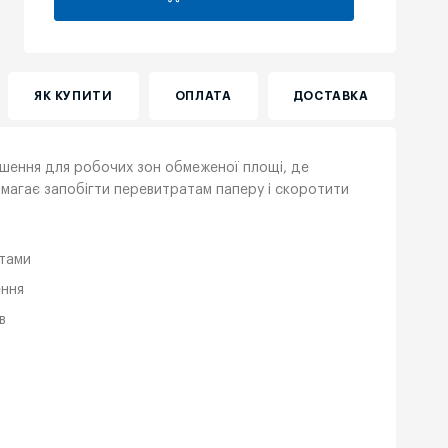
ЯК КУПИТИ
ОПЛАТА
ДОСТАВКА
ішення для робочих зон обмеженої площі, де
омагає запобігти перевитратам паперу і скоротити
утами
ення
в