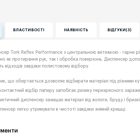
ВЛАСТИВОСТІ
НАЯВНІСТЬ
ВІДГУКИ(3)
сер Tork Reflex Performance з центральною витяжкою - гарне р
но як протирання рук, так і обробка поверхонь. Диспенсер доп
сть відходів завдяки полистовому відбору.
ик, що обертається дозволяє відбирати матеріал під різними к
контактний відбір паперу запобігає ризику перехресного зараж
метичний диспенсер захищає матеріал від вологи, бруду і бризкі
пенсер легко утримувати в чистоті завдяки знімній кришці
менти