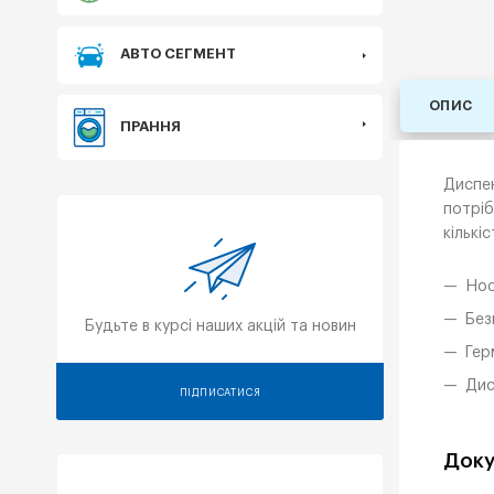
АВТО СЕГМЕНТ
ОПИС
ПРАННЯ
Диспен
потріб
кількі
Нос
Без
Будьте в курсі наших акцій та новин
Гер
Дис
ПІДПИСАТИСЯ
Доку