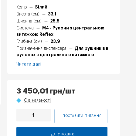
Білий
Колір
—
33,1
Висота (см)
—
25,5
Ширина (см)
—
М4 - Рулони з центральною
Система
—
витяжкою Reflex
23,9
Глибина (см)
—
Для рушників в
Призначення диспенсера
—
рулонах з центральною витяжкою
Читати далі
3 450,01
грн
/шт
Є в наявності
ПОСТАВИТИ ПИТАННЯ
У КОШИК