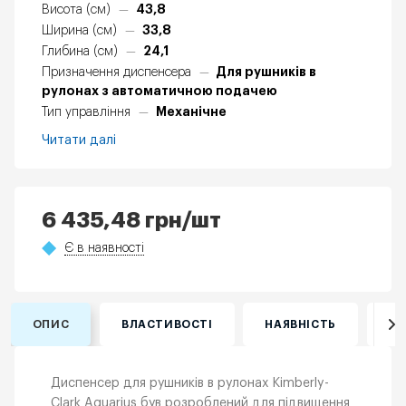
43,8
Висота (см)
—
33,8
Ширина (см)
—
24,1
Глибина (см)
—
Для рушників в
Призначення диспенсера
—
рулонах з автоматичною подачею
Механічне
Тип управління
—
Читати далі
6 435,48
грн
/шт
Є в наявності
ОПИС
ВЛАСТИВОСТІ
НАЯВНІСТЬ
ВІ
Диспенсер для рушників в рулонах Kimberly-
Clark Aquarius був розроблений для підвищення