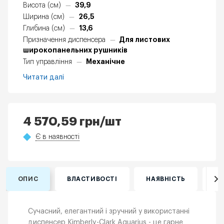
39,9
Висота (см)
—
26,5
Ширина (см)
—
13,6
Глибина (см)
—
Для листових
Призначення диспенсера
—
широкопанельних рушників
Механічне
Тип управління
—
Читати далі
4 570,59
грн
/шт
Є в наявності
ОПИС
ВЛАСТИВОСТІ
НАЯВНІСТЬ
ВІ
Сучасний, елегантний і зручний у використанні
диспенсер Kimberly-Clark Aquarius - це гарне