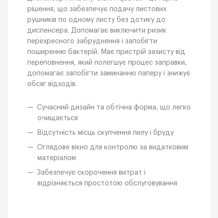
рішення, що забезпечує подачу листових
рушників по одному листу без дотику до
диспенсера. Допомагає виключити ризик
перехресного забруднення і запобігти
поширенню бактерій. Має пристрій захисту від
переповнення, який полегшує процес заправки,
допомагає запобігти заминанню паперу і знижує
обсяг відходів.
Сучасний дизайн та обтічна форма, що легко
очищається
Відсутність місць скупчення пилу і бруду
Оглядове вікно для контролю за видатковим
матеріалом
Забезпечує скорочення витрат і
відрізняється простотою обслуговування