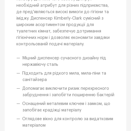
необхідний атрибут для різних підприємства,
де пред'являються високі вимоги до гігієни та
іміджу. Диспенсер Kimberly-Clark сумісний з
широким асортиментом продукції для
туалетних кімнат, забезпечує дотримання
гігієнічних норм і дозволяє економити завдяки
контрольованій подачі матеріалу.
Міцний диспенсер сучасного дизайну під
нержавіючу сталь
Підходить для рідкого мила, мила-піни та
санітайзера
Допомагає виключити ризик перехресного
забруднення і запобігти поширенню бактерій
Оснащений металевим ключем і замком, що
запобігає крадіжці матеріалу
Оглядове вікно для контролю за видатковим
матеріалом