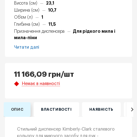
23,1
Висота (см)
—
10,7
Ширина (см)
—
1
Об'єм (л)
—
11,5
Глибина (см)
—
Для рідкого мила і
Призначення диспенсера
—
мила-піни
Читати далі
11 166,09
грн
/шт
Немає в наявності
ОПИС
ВЛАСТИВОСТІ
НАЯВНІСТЬ
ВІ
Стильний диспенсер Kimberly-Clark сталевого
кольору для миючого засобу для рук -