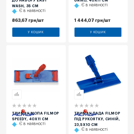
ДО НАБОРУ EASY
UNIKO, 40Х11 СМ
Є в наявності
WASH, 35 СМ
Є в наявності
863,67
грн
/шт
1 444,07
грн
/шт
У КОШИК
У КОШИК
ТРИМАЧ МОПА FILMOP
ТРИМАЧ ПАДА FILMOP
SPEEDY, 40Х11 СМ
ПІД РУКОЯТКУ, СИНІЙ,
Є в наявності
23,5Х10 СМ
Є в наявності