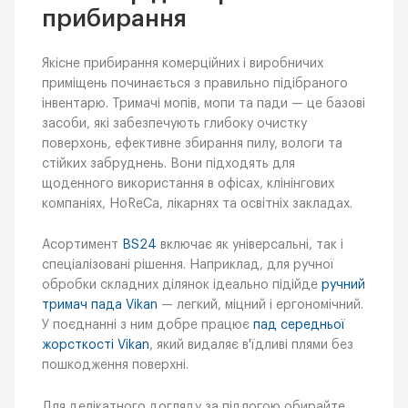
прибирання
Якісне прибирання комерційних і виробничих
приміщень починається з правильно підібраного
інвентарю. Тримачі мопів, мопи та пади — це базові
засоби, які забезпечують глибоку очистку
поверхонь, ефективне збирання пилу, вологи та
стійких забруднень. Вони підходять для
щоденного використання в офісах, клінінгових
компаніях, HoReCa, лікарнях та освітніх закладах.
Асортимент
BS24
включає як універсальні, так і
спеціалізовані рішення. Наприклад, для ручної
обробки складних ділянок ідеально підійде
ручний
тримач пада Vikan
— легкий, міцний і ергономічний.
У поєднанні з ним добре працює
пад середньої
жорсткості Vikan
, який видаляє в'їдливі плями без
пошкодження поверхні.
Для делікатного догляду за підлогою обирайте