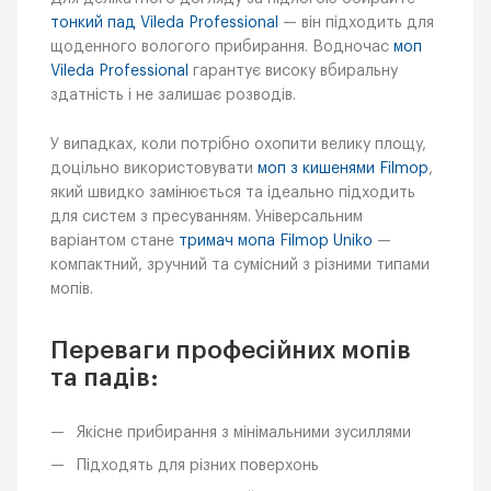
тонкий пад Vileda Professional
— він підходить для
щоденного вологого прибирання. Водночас
моп
Vileda Professional
гарантує високу вбиральну
здатність і не залишає розводів.
У випадках, коли потрібно охопити велику площу,
доцільно використовувати
моп з кишенями Filmop
,
який швидко замінюється та ідеально підходить
для систем з пресуванням. Універсальним
варіантом стане
тримач мопа Filmop Uniko
—
компактний, зручний та сумісний з різними типами
мопів.
Переваги професійних мопів
та падів:
Якісне прибирання з мінімальними зусиллями
Підходять для різних поверхонь