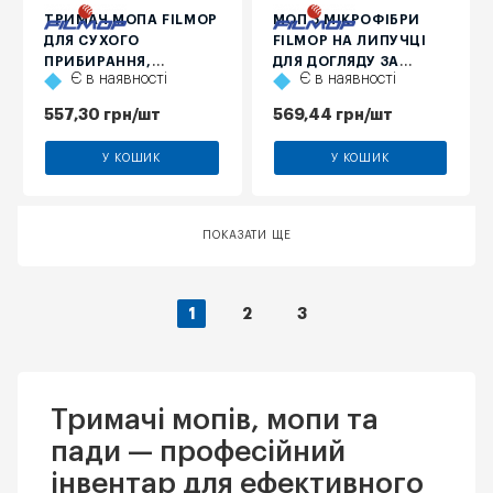
ТРИМАЧ МОПА FILMOP
МОП З МІКРОФІБРИ
ДЛЯ СУХОГО
FILMOP НА ЛИПУЧЦІ
ПРИБИРАННЯ,
ДЛЯ ДОГЛЯДУ ЗА
Є в наявності
Є в наявності
МЕТАЛЕВИЙ, 60Х9 СМ
ПОЛІРОВАНИМИ
ПОВЕРХНЯМИ
557,30
грн
/шт
569,44
грн
/шт
У КОШИК
У КОШИК
ПОКАЗАТИ ЩЕ
1
2
3
Тримачі мопів, мопи та
пади — професійний
інвентар для ефективного