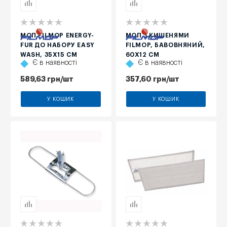
МОП FILMOP ENERGY-
МОП З КИШЕНЯМИ
FUR ДО НАБОРУ EASY
FILMOP, БАВОВНЯНИЙ,
WASH, 35Х15 СМ
60Х12 СМ
Є в наявності
Є в наявності
589,63
грн
/шт
357,60
грн
/шт
У КОШИК
У КОШИК