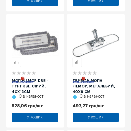
У КОШИК
У КОШИК
МОП FILMOP DREI-
ТРИМАЧ МОПА
TYFT 3В1, СІРИЙ,
FILMOP, МЕТАЛЕВИЙ,
40Х13СМ
40Х9 СМ
Є в наявності
Є в наявності
528,06
грн
/шт
497,27
грн
/шт
У КОШИК
У КОШИК