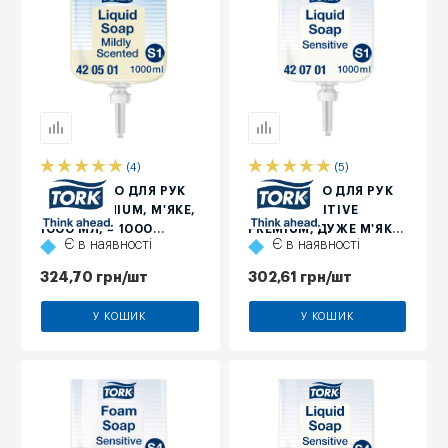
(4)
(5)
РІДКЕ МИЛО ДЛЯ РУК
РІДКЕ МИЛО ДЛЯ РУК
TORK PREMIUM, М'ЯКЕ,
TORK SENSITIVE
1000 МЛ, ≈ 1000
PREMIUM, ДУЖЕ М'ЯКЕ,
Є в наявності
Є в наявності
ПОРЦІЙ
БЕЗ ЗАПАХУ І
БАРВНИКІВ, 1 Л, ≈ 1000
324,70
грн
/шт
302,61
грн
/шт
ПОРЦІЙ
У КОШИК
У КОШИК