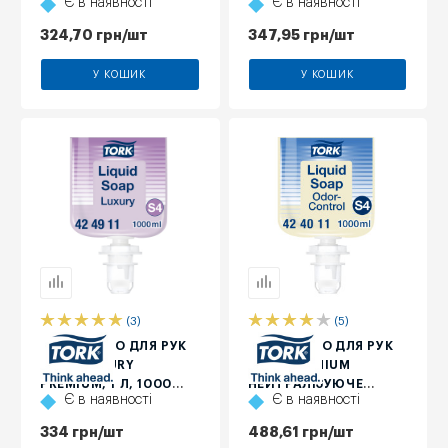
Є в наявності
Є в наявності
1000 МЛ
ТЕХНІЧНИХ
ЗАБРУДНЕНЬ, 1 Л, ≈
324,70
грн
/шт
347,95
грн
/шт
1000 ПОРЦІЙ
У КОШИК
У КОШИК
(3)
(5)
М'ЯКЕ МИЛО ДЛЯ РУК
РІДКЕ МИЛО ДЛЯ РУК
TORK LUXURY
TORK PREMIUM
PREMIUM, 1 Л, 1000
НЕЙТРАЛІЗУЮЧЕ
Є в наявності
Є в наявності
ПОРЦІЙ
ЗАПАХ, 1 Л
334
грн
/шт
488,61
грн
/шт