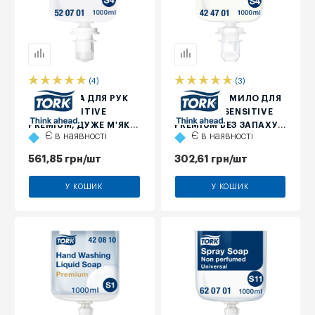
(4)
(3)
МИЛО-ПІНА ДЛЯ РУК
ДЕЛІКАТНЕ МИЛО ДЛЯ
TORK SENSITIVE
РУК TORK SENSITIVE
PREMIUM, ДУЖЕ М'ЯКЕ,
PREMIUM БЕЗ ЗАПАХУ,
Є в наявності
Є в наявності
БЕЗ ЗАПАХУ І
1000 МЛ
БАРВНИКІВ, 1 Л, ≈ 2500
561,85
грн
/шт
302,61
грн
/шт
ПОРЦІЙ
У КОШИК
У КОШИК