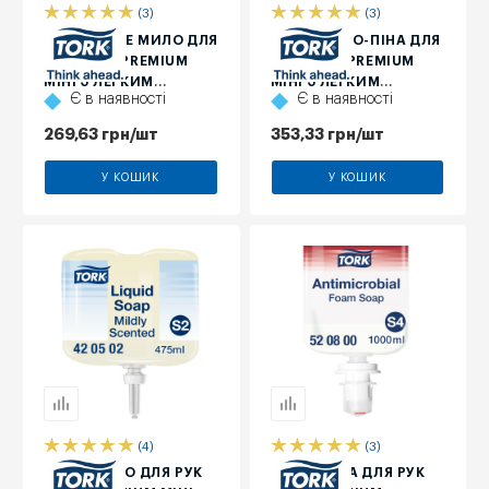
(3)
(3)
М'ЯКЕ РІДКЕ МИЛО ДЛЯ
М'ЯКЕ МИЛО-ПІНА ДЛЯ
РУК TORK PREMIUM
РУК TORK PREMIUM
МІНІ З ЛЕГКИМ
МІНІ З ЛЕГКИМ
Є в наявності
Є в наявності
АРОМАТОМ, 525 МЛ
АРОМАТОМ, 525 МЛ
269,63
грн
/шт
353,33
грн
/шт
У КОШИК
У КОШИК
(4)
(3)
РІДКЕ МИЛО ДЛЯ РУК
МИЛО-ПІНА ДЛЯ РУК