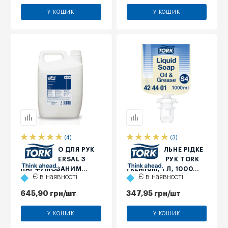
У КОШИК
У КОШИК
(4)
(3)
РІДКЕ МИЛО ДЛЯ РУК
ІНДУСТРІАЛЬНЕ РІДКЕ
TORK UNIVERSAL З
МИЛО ДЛЯ РУК TORK
ПАРФУМОВАНИМ
PREMIUM, 1 Л, 1000
Є в наявності
Є в наявності
АРОМАТОМ, 5 Л
ПОРЦІЙ
645,90
грн
/шт
347,95
грн
/шт
У КОШИК
У КОШИК