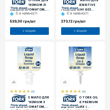
М'ЯКЕ МИЛО-ПІНА ДЛЯ
ДЕЛІКАТНЕ МИЛО ДЛЯ
РУК TORK PREMIUM ЗІ
РУК TORK SENSITIVE
СВІЖИМ АРОМАТОМ, 1
PREMIUM МІНІ БЕЗ
Є в наявності
Є в наявності
Л, 2500 ПОРЦІЙ
ЗАПАХУ, 525 МЛ
529,30
грн
/шт
273,12
грн
/шт
У КОШИК
У КОШИК
(3)
(4)
М'ЯКЕ РІДКЕ МИЛО ДЛЯ
РІДКЕ МИЛО TORK OIL
РУК TORK PREMIUM З
AND GREASE PREMIUM
ЛЕГКИМ АРОМАТОМ,
ВІД ЖИРОВИХ І