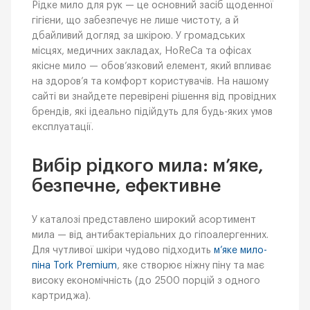
Рідке мило для рук — це основний засіб щоденної
гігієни, що забезпечує не лише чистоту, а й
дбайливий догляд за шкірою. У громадських
місцях, медичних закладах, HoReCa та офісах
якісне мило — обов’язковий елемент, який впливає
на здоров’я та комфорт користувачів. На нашому
сайті ви знайдете перевірені рішення від провідних
брендів, які ідеально підійдуть для будь-яких умов
експлуатації.
Вибір рідкого мила: м’яке,
безпечне, ефективне
У каталозі представлено широкий асортимент
мила — від антибактеріальних до гіпоалергенних.
Для чутливої шкіри чудово підходить
м’яке мило-
піна Tork Premium
, яке створює ніжну піну та має
високу економічність (до 2500 порцій з одного
картриджа).