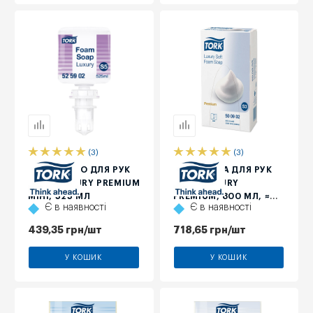
(3)
(3)
М'ЯКЕ МИЛО ДЛЯ РУК
МИЛО-ПІНА ДЛЯ РУК
TORK LUXURY PREMIUM
TORK LUXURY
МІНІ, 525 МЛ
PREMIUM, 800 МЛ, ≈
Є в наявності
Є в наявності
2000 ПОРЦІЙ
439,35
грн
/шт
718,65
грн
/шт
У КОШИК
У КОШИК