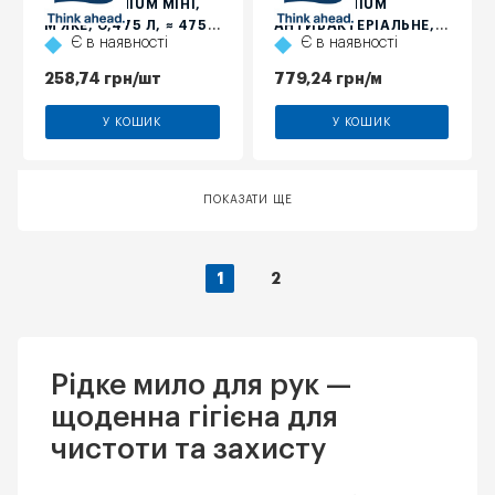
TORK PREMIUM МІНІ,
TORK PREMIUM
М'ЯКЕ, 0,475 Л, ≈ 475
АНТИБАКТЕРІАЛЬНЕ, 1
Є в наявності
Є в наявності
ПОРЦІЙ
Л, ≈ 2500 ПОРЦІЙ
258,74
грн
/шт
779,24
грн
/м
У КОШИК
У КОШИК
ПОКАЗАТИ ЩЕ
1
2
Рідке мило для рук —
щоденна гігієна для
чистоти та захисту