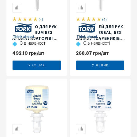
(4)
(4)
РІДКЕ МИЛО ДЛЯ РУК
МИЛО-СПРЕЙ ДЛЯ РУК
TORK PREMIUM БЕЗ
TORK UNIVERSAL, БЕЗ
АРОМАТИЗАТОРІВ І
ЗАПАХУ І БАРВНИКІВ, 1
Є в наявності
Є в наявності
БАРВНИКІВ, 1 Л
Л, ≈ 3000 ПОРЦІЙ
492,10
грн
/шт
268,87
грн
/шт
У КОШИК
У КОШИК