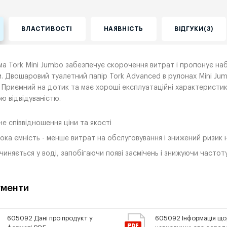
ВЛАСТИВОСТІ
НАЯВНІСТЬ
ВІДГУКИ(3)
а Tork Mini Jumbo забезпечує скорочення витрат і пропонує наб
. Двошаровий туалетний папір Tork Advanced в рулонах Mini Jum
. Приємний на дотик та має хороші експлуатаційні характеристики
ю відвідуваністю.
не співвідношення ціни та якості
ока ємність - менше витрат на обслуговування і знижений ризик 
чиняється у воді, запобігаючи появі засмічень і знижуючи частоту
менти
605092 Дані про продукт у
605092 Інформація щ