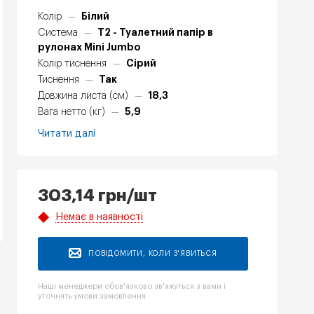
Білий
Колір
—
Т2 - Туалетний папір в
Система
—
рулонах Mini Jumbo
Сірий
Колір тиснення
—
Так
Тиснення
—
18,3
Довжина листа (см)
—
5,9
Вага нетто (кг)
—
Читати далі
303,14
грн
/шт
Немає в наявності
ПОВІДОМИТИ, КОЛИ З'ЯВИТЬСЯ
Наші менеджери обов'язково зв'яжуться з вами і
уточнять умови замовлення