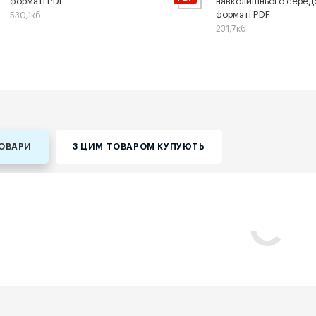
форматі PDF
навколишнього серед
форматі PDF
530,1кб
231,7кб
ТОВАРИ
З ЦИМ ТОВАРОМ КУПУЮТЬ