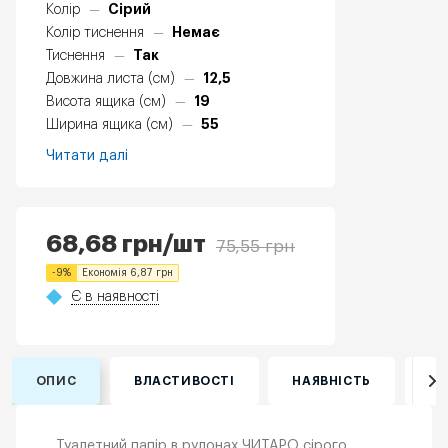
Сірий
Колір
—
Немає
Колір тиснення
—
Так
Тиснення
—
12,5
Довжина листа (см)
—
19
Висота ящика (см)
—
55
Ширина ящика (см)
—
Читати далі
68,68
грн
/шт
75,55
грн
-
9
%
Економія
6,87
грн
Є в наявності
ОПИС
ВЛАСТИВОСТІ
НАЯВНІСТЬ
ВІ
Туалетний папір в рулонах ЧИТАРО сірого