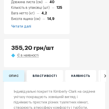
40
Довжина листа (см)
—
125
Кількість в упаковці (шт)
—
4,2
Вага нетто (кг)
—
14,9
Висота ящика (см)
—
Читати далі
355,20
грн
/шт
Є в наявності
ОПИС
ВЛАСТИВОСТІ
НАЯВНІСТЬ
ВІ
Індивідуальні покриття Kimberly-Clark на сидіння
унітазу покращують зовнішній вигляд і
піднімають престиж різних туалетних кімнат,
створюють атмосферу комфорту і турботи,