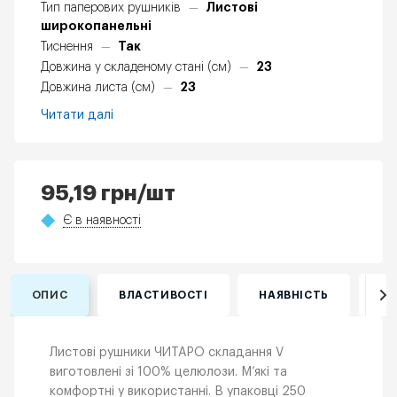
Листові
Тип паперових рушників
—
широкопанельні
Так
Тиснення
—
23
Довжина у складеному стані (см)
—
23
Довжина листа (см)
—
Читати далі
95,19
грн
/шт
Є в наявності
ОПИС
ВЛАСТИВОСТІ
НАЯВНІСТЬ
ВІ
Листові рушники ЧИТАРО складання V
виготовлені зі 100% целюлози. М’які та
комфортні у використанні. В упаковці 250