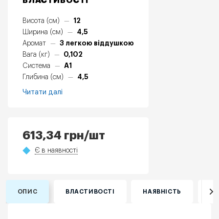
ВЛАСТИВОСТІ
12
Висота (см)
—
4,5
Ширина (см)
—
З легкою віддушкою
Аромат
—
0,102
Вага (кг)
—
А1
Система
—
4,5
Глибина (см)
—
Читати далі
613,34
грн
/шт
Є в наявності
ОПИС
ВЛАСТИВОСТІ
НАЯВНІСТЬ
ВІ